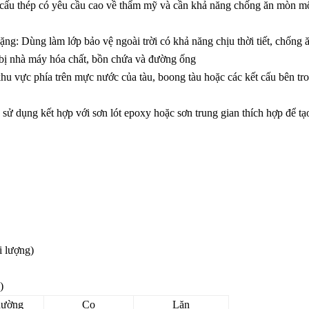
cấu thép có yêu cầu cao về thẩm mỹ và cần khả năng chống ăn mòn mô
ng: Dùng làm lớp bảo vệ ngoài trời có khả năng chịu thời tiết, chống
ết bị nhà máy hóa chất, bồn chứa và đường ống
khu vực phía trên mực nước của tàu, boong tàu hoặc các kết cấu bên t
sử dụng kết hợp với sơn lót epoxy hoặc sơn trung gian thích hợp để t
ối lượng)
)
hường
Cọ
Lăn