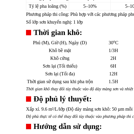
Tỷ lệ pha loãng (%)
5–10%
5–1
Phương pháp thi công: Phù hợp với các phương pháp phun
Số lớp sơn khuyến nghị: 1 lớp
Thời gian khô:
o
Phú (M), Giờ (H), Ngày (D)
30
C
Khô bề mặt
1/3H
Khô cứng
2H
Sơn lại (Tối thiểu)
6H
Sơn lại (Tối đa)
12H
Thời gian sử dụng sau khi pha trộn
1.5H
Thời gian khô thay đổi tùy thuộc vào độ dày màng sơn và nhiệt
Độ phủ lý thuyết:
Xấp xỉ. 9.6 m²/L/lớp (Độ dày màng sơn khô: 50 µm mỗi 
Độ phủ thực tế có thể thay đổi tùy thuộc vào phương pháp thi c
Hướng dẫn sử dụng: