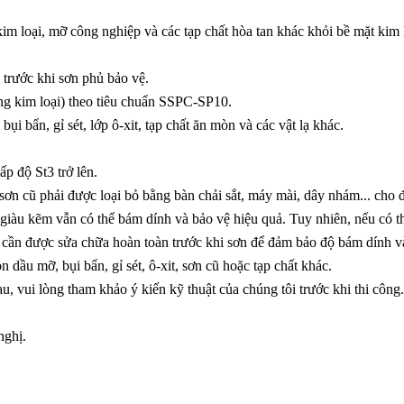
 kim loại, mỡ công nghiệp và các tạp chất hòa tan khác khỏi bề mặt ki
 trước khi sơn phủ bảo vệ.
ắng kim loại) theo tiêu chuẩn SSPC-SP10.
ụi bẩn, gỉ sét, lớp ô-xit, tạp chất ăn mòn và các vật lạ khác.
ấp độ St3 trở lên.
p sơn cũ phải được loại bỏ bằng bàn chải sắt, máy mài, dây nhám... cho
t giàu kẽm vẫn có thể bám dính và bảo vệ hiệu quả. Tuy nhiên, nếu có thể
àn cần được sửa chữa hoàn toàn trước khi sơn để đảm bảo độ bám dính v
 dầu mỡ, bụi bẩn, gỉ sét, ô-xit, sơn cũ hoặc tạp chất khác.
, vui lòng tham khảo ý kiến kỹ thuật của chúng tôi trước khi thi công.
nghị.