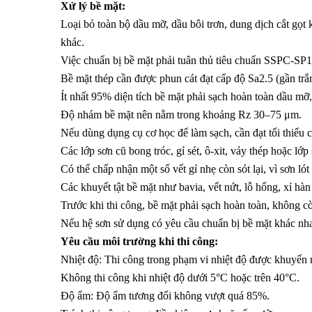
Xử lý bề mặt:
Loại bỏ toàn bộ dầu mỡ, dầu bôi trơn, dung dịch cắt gọt
khác.
Việc chuẩn bị bề mặt phải tuân thủ tiêu chuẩn SSPC-SP1
Bề mặt thép cần được phun cát đạt cấp độ Sa2.5 (gần tr
Ít nhất 95% diện tích bề mặt phải sạch hoàn toàn dầu mỡ, b
Độ nhám bề mặt nên nằm trong khoảng Rz 30–75 μm.
Nếu dùng dụng cụ cơ học để làm sạch, cần đạt tối thiểu c
Các lớp sơn cũ bong tróc, gỉ sét, ô-xit, vảy thép hoặc lớ
Có thể chấp nhận một số vết gỉ nhẹ còn sót lại, vì sơn ló
Các khuyết tật bề mặt như bavia, vết nứt, lỗ hổng, xỉ h
Trước khi thi công, bề mặt phải sạch hoàn toàn, không còn
Nếu hệ sơn sử dụng có yêu cầu chuẩn bị bề mặt khác nhau
Yêu cầu môi trường khi thi công:
Nhiệt độ: Thi công trong phạm vi nhiệt độ được khuyến 
Không thi công khi nhiệt độ dưới 5°C hoặc trên 40°C.
Độ ẩm: Độ ẩm tương đối không vượt quá 85%.