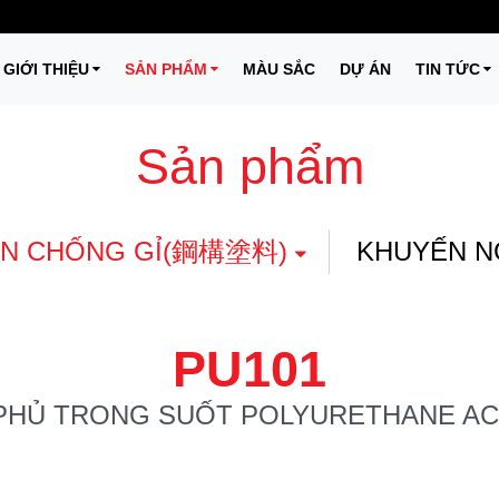
GIỚI THIỆU
SẢN PHẨM
MÀU SẮC
DỰ ÁN
TIN TỨC
Sản phẩm
N CHỐNG GỈ(鋼構塗料)
KHUYẾN N
PU101
PHỦ TRONG SUỐT POLYURETHANE AC