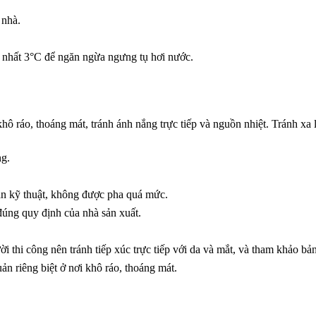
 nhà.
t nhất 3°C để ngăn ngừa ngưng tụ hơi nước.
ô ráo, thoáng mát, tránh ánh nắng trực tiếp và nguồn nhiệt. Tránh xa 
ng.
ẫn kỹ thuật, không được pha quá mức.
 đúng quy định của nhà sản xuất.
ời thi công nên tránh tiếp xúc trực tiếp với da và mắt, và tham khảo bả
n riêng biệt ở nơi khô ráo, thoáng mát.