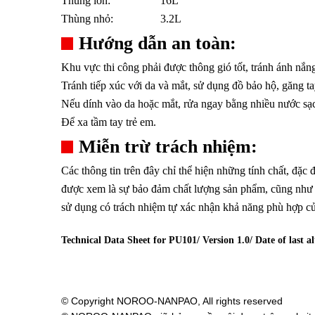
Thùng lớn:
16L
Thùng nhỏ:
3.2L
Hướng dẫn an toàn:
Khu vực thi công phải được thông gió tốt, tránh ánh nắng
Tránh tiếp xúc với da và mắt, sử dụng đồ bảo hộ, găng ta
Nếu dính vào da hoặc mắt, rửa ngay bằng nhiều nước sạch
Để xa tầm tay trẻ em.
Miễn trừ trách nhiệm:
Các thông tin trên đây chỉ thể hiện những tính chất, đ
được xem là sự bảo đảm chất lượng sản phẩm, cũng như k
sử dụng có trách nhiệm tự xác nhận khả năng phù hợp củ
Technical Data Sheet for PU101/ Version 1.0/ Date of last al
© Copyright NOROO-NANPAO, All rights reserved