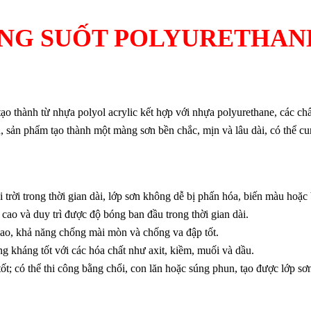
ONG SUỐT POLYURETHAN
ạo thành từ nhựa polyol acrylic kết hợp với nhựa polyurethane, các ch
 rắn, sản phẩm tạo thành một màng sơn bền chắc, mịn và lâu dài, có thể 
i trời trong thời gian dài, lớp sơn không dễ bị phấn hóa, biến màu hoặc
ao và duy trì được độ bóng ban đầu trong thời gian dài.
cao, khả năng chống mài mòn và chống va đập tốt.
 kháng tốt với các hóa chất như axit, kiềm, muối và dầu.
 tốt; có thể thi công bằng chổi, con lăn hoặc súng phun, tạo được lớp s