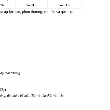
0%
5–10%
5–10%
 áp lực cao, phun thường, con lăn và quét cọ.
 độ môi trường
lớp)
ông, độ nhám bề mặt (Rz) và tổn thất vật liệu.