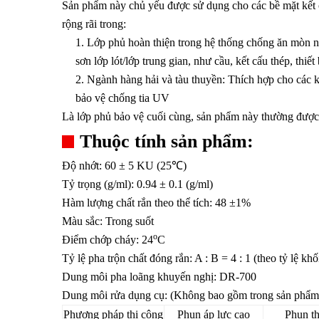
Sản phẩm này chủ yếu được sử dụng cho các bề mặt kết 
rộng rãi trong:
1. Lớp phủ hoàn thiện trong hệ thống chống ăn mòn nặ
sơn lớp lót/lớp trung gian, như cầu, kết cấu thép, thi
2. Ngành hàng hải và tàu thuyền: Thích hợp cho các 
bảo vệ chống tia UV
Là lớp phủ bảo vệ cuối cùng, sản phẩm này thường được 
Thuộc tính sản phẩm:
Độ nhớt: 60 ± 5 KU (25℃)
Tỷ trọng (g/ml): 0.94 ± 0.1 (g/ml)
Hàm lượng chất rắn theo thể tích: 48 ±1%
Màu sắc: Trong suốt
o
Điểm chớp cháy: 24
C
Tỷ lệ pha trộn chất đóng rắn: A : B = 4 : 1 (theo tỷ lệ kh
Dung môi pha loãng khuyến nghị: DR-700
Dung môi rửa dụng cụ: (Không bao gồm trong sản phẩm
Phương pháp thi công
Phun áp lực cao
Phun t