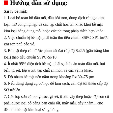
Hướng dẫn sử dụng:
Xử lý bề mặt:
1. Loại bỏ toàn bộ dầu mỡ, dầu bôi trơn, dung dịch cắt gọt kim
loại, mỡ công nghiệp và các tạp chất hòa tan khác khỏi bề mặt
kim loại bằng dung môi hoặc các phương pháp thích hợp khác.
2. Việc chuẩn bị bề mặt phải tuân thủ tiêu chuẩn SSPC-SP1 trước
khi sơn phủ bảo vệ.
3. Bề mặt thép cần được phun cát đạt cấp độ Sa2.5 (gần trắng kim
loại) theo tiêu chuẩn SSPC-SP10.
4. Ít nhất 95% diện tích bề mặt phải sạch hoàn toàn dầu mỡ, bụi
bẩn, gỉ sét, lớp ô-xit, tạp chất ăn mòn và các vật lạ khác.
5. Độ nhám bề mặt nên nằm trong khoảng Rz 30–75 μm.
6. Nếu dùng dụng cụ cơ học để làm sạch, cần đạt tối thiểu cấp độ
St3 trở lên.
7. Các lớp sơn cũ bong tróc, gỉ sét, ô-xit, vảy thép hoặc lớp sơn cũ
phải được loại bỏ bằng bàn chải sắt, máy mài, dây nhám... cho
đến khi bề mặt kim loại sáng bóng.