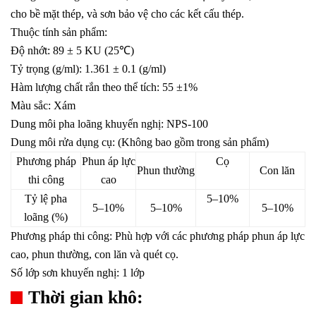
cho bề mặt thép, và sơn bảo vệ cho các kết cấu thép.
Thuộc tính sản phẩm:
Độ nhớt: 89 ± 5 KU (25℃)
Tỷ trọng (g/ml): 1.361 ± 0.1 (g/ml)
Hàm lượng chất rắn theo thể tích: 55 ±1%
Màu sắc: Xám
Dung môi pha loãng khuyến nghị: NPS-100
Dung môi rửa dụng cụ: (Không bao gồm trong sản phẩm)
Phương pháp
Phun áp lực
Cọ
Phun thường
Con lăn
thi công
cao
Tỷ lệ pha
5–10%
5–10%
5–10%
5–10%
loãng (%)
Phương pháp thi công: Phù hợp với các phương pháp phun áp lực
cao, phun thường, con lăn và quét cọ.
Số lớp sơn khuyến nghị: 1 lớp
Thời gian khô: