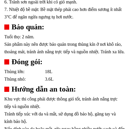
6. Tránh sơn ngoài trời khi có gió mạnh.
7. Nhiệt độ bề mặt: Bề mặt thép phải cao hơn điểm sương ít nhất
3°C để ngăn ngừa ngưng tụ hơi nước
.
Bảo quản:
Tuổi thọ: 2 năm.
Sản phẩm này nên được bảo quản trong thùng kín ở nơi khô ráo,
thoáng mát, tránh ánh nắng trực tiếp và nguồn nhiệt. Tránh xa lửa.
Đóng gói:
Thùng lớn:
18L
Thùng nhỏ:
3.6L
Hướng dẫn an toàn:
Khu vực thi công phải được thông gió tốt, tránh ánh nắng trực
tiếp và nguồn nhiệt.
Tránh tiếp xúc với da và mắt, sử dụng đồ bảo hộ, găng tay và
kính bảo hộ.
Nếu dính vào da hoặc mắt, rửa ngay bằng nhiều nước sạch và đến