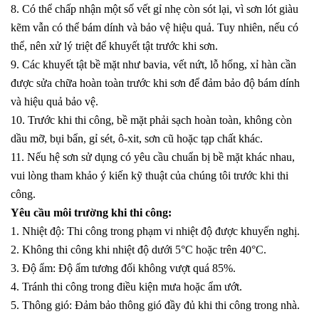
8. Có thể chấp nhận một số vết gỉ nhẹ còn sót lại, vì sơn lót giàu
kẽm vẫn có thể bám dính và bảo vệ hiệu quả. Tuy nhiên, nếu có
thể, nên xử lý triệt để khuyết tật trước khi sơn.
9. Các khuyết tật bề mặt như bavia, vết nứt, lỗ hổng, xỉ hàn cần
được sửa chữa hoàn toàn trước khi sơn để đảm bảo độ bám dính
và hiệu quả bảo vệ.
10. Trước khi thi công, bề mặt phải sạch hoàn toàn, không còn
dầu mỡ, bụi bẩn, gỉ sét, ô-xit, sơn cũ hoặc tạp chất khác.
11. Nếu hệ sơn sử dụng có yêu cầu chuẩn bị bề mặt khác nhau,
vui lòng tham khảo ý kiến kỹ thuật của chúng tôi trước khi thi
công.
Yêu cầu môi trường khi thi công:
1. Nhiệt độ: Thi công trong phạm vi nhiệt độ được khuyến nghị.
2. Không thi công khi nhiệt độ dưới 5°C hoặc trên 40°C.
3. Độ ẩm: Độ ẩm tương đối không vượt quá 85%.
4. Tránh thi công trong điều kiện mưa hoặc ẩm ướt.
5. Thông gió: Đảm bảo thông gió đầy đủ khi thi công trong nhà.