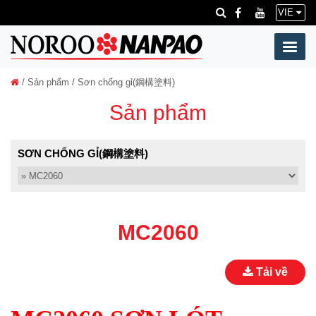
VIE
/
Sản phẩm
/ Sơn chống gỉ(鋼構塗料)
Sản phẩm
SƠN CHỐNG GỈ(鋼構塗料)
MC2060
Tải về