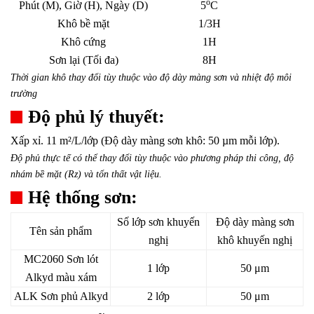
o
Phút (M), Giờ (H), Ngày (D)
5
C
Khô bề mặt
1/3H
Khô cứng
1H
Sơn lại (Tối đa)
8H
Thời gian khô thay đổi tùy thuộc vào độ dày màng sơn và nhiệt độ môi
trường
Độ phủ lý thuyết:
Xấp xỉ. 11 m²/L/lớp (Độ dày màng sơn khô: 50 µm mỗi lớp).
Độ phủ thực tế có thể thay đổi tùy thuộc vào phương pháp thi công, độ
nhám bề mặt (Rz) và tổn thất vật liệu.
Hệ thống sơn:
Số lớp sơn khuyến
Độ dày màng sơn
Tên sản phẩm
nghị
khô khuyến nghị
MC2060 Sơn lót
1 lớp
50 μm
Alkyd màu xám
ALK Sơn phủ Alkyd
2 lớp
50 μm