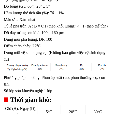
Độ bóng (GU 60°): 25° ± 5°
Hàm lượng thể tích rắn (%): 76 ± 1%
Màu sắc: Xám nhạt
Tỷ lệ pha trộn: A : B = 6:1 (theo khối lượng); 4 : 1 (theo thể tích)
Độ dày màng sơn khô: 100 – 160 μm
Dung môi pha loãng: DR-100
o
Điểm chớp cháy: 27
C
Dung môi vệ sinh dụng cụ: (Không bao gồm việc vệ sinh dụng
cụ)
Phương pháp thi công: Phun áp suất cao, phun thường, cọ, con
lăn.
Số lớp sơn khuyến nghị: 1 lớp
Thời gian khô:
Giờ (H), Ngày (D),
o
o
o
5
C
20
C
30
C