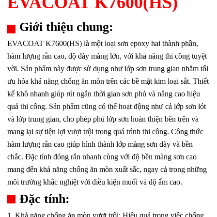
EVACOAT K7600(HS)
Giới thiệu chung:
EVACOAT K7600(HS) là một loại sơn epoxy hai thành phần,
hàm lượng rắn cao, độ dày màng lớn, với khả năng thi công tuyệt
vời. Sản phẩm này được sử dụng như lớp sơn trung gian nhằm tối
ưu hóa khả năng chống ăn mòn trên các bề mặt kim loại sắt. Thiết
kế khô nhanh giúp rút ngắn thời gian sơn phủ và nâng cao hiệu
quả thi công. Sản phẩm cũng có thể hoạt động như cả lớp sơn lót
và lớp trung gian, cho phép phủ lớp sơn hoàn thiện bên trên và
mang lại sự tiện lợi vượt trội trong quá trình thi công. Công thức
hàm lượng rắn cao giúp hình thành lớp màng sơn dày và bền
chắc. Đặc tính đóng rắn nhanh cùng với độ bền màng sơn cao
mang đến khả năng chống ăn mòn xuất sắc, ngay cả trong những
môi trường khắc nghiệt với điều kiện muối và độ ẩm cao.
Đặc tính:
1. Khả năng chống ăn mòn vượt trội: Hiệu quả trong việc chống