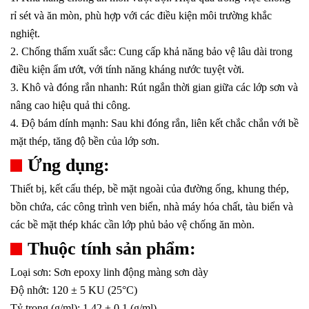
rỉ sét và ăn mòn, phù hợp với các điều kiện môi trường khắc
nghiệt.
2. Chống thấm xuất sắc: Cung cấp khả năng bảo vệ lâu dài trong
điều kiện ẩm ướt, với tính năng kháng nước tuyệt vời.
3. Khô và đóng rắn nhanh: Rút ngắn thời gian giữa các lớp sơn và
nâng cao hiệu quả thi công.
4. Độ bám dính mạnh: Sau khi đóng rắn, liên kết chắc chắn với bề
mặt thép, tăng độ bền của lớp sơn.
Ứng dụng:
Thiết bị, kết cấu thép, bề mặt ngoài của đường ống, khung thép,
bồn chứa, các công trình ven biển, nhà máy hóa chất, tàu biển và
các bề mặt thép khác cần lớp phủ bảo vệ chống ăn mòn.
Thuộc tính sản phẩm:
Loại sơn: Sơn epoxy linh động màng sơn dày
Độ nhớt: 120 ± 5 KU (25°C)
Tỷ trọng (g/ml): 1.42
± 0.1
(g/ml)