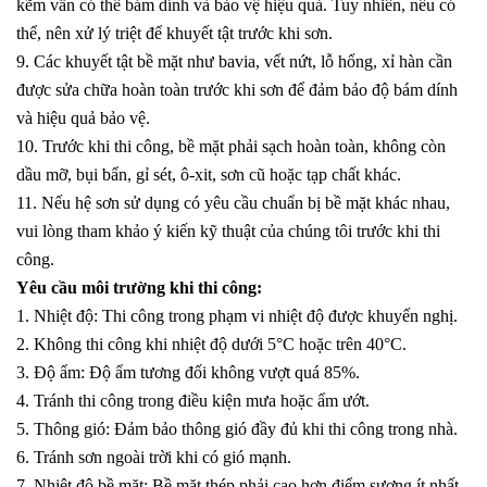
kẽm vẫn có thể bám dính và bảo vệ hiệu quả. Tuy nhiên, nếu có
thể, nên xử lý triệt để khuyết tật trước khi sơn.
9. Các khuyết tật bề mặt như bavia, vết nứt, lỗ hổng, xỉ hàn cần
được sửa chữa hoàn toàn trước khi sơn để đảm bảo độ bám dính
và hiệu quả bảo vệ.
10. Trước khi thi công, bề mặt phải sạch hoàn toàn, không còn
dầu mỡ, bụi bẩn, gỉ sét, ô-xit, sơn cũ hoặc tạp chất khác.
11. Nếu hệ sơn sử dụng có yêu cầu chuẩn bị bề mặt khác nhau,
vui lòng tham khảo ý kiến kỹ thuật của chúng tôi trước khi thi
công.
Yêu cầu môi trường khi thi công:
1. Nhiệt độ: Thi công trong phạm vi nhiệt độ được khuyến nghị.
2. Không thi công khi nhiệt độ dưới 5°C hoặc trên 40°C.
3. Độ ẩm: Độ ẩm tương đối không vượt quá 85%.
4. Tránh thi công trong điều kiện mưa hoặc ẩm ướt.
5. Thông gió: Đảm bảo thông gió đầy đủ khi thi công trong nhà.
6. Tránh sơn ngoài trời khi có gió mạnh.
7. Nhiệt độ bề mặt: Bề mặt thép phải cao hơn điểm sương ít nhất