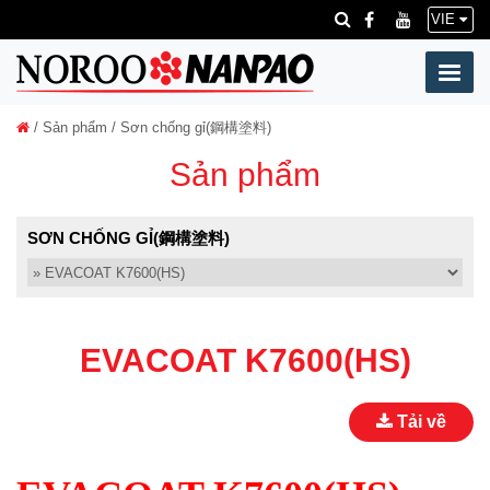
VIE
/
Sản phẩm
/ Sơn chống gỉ(鋼構塗料)
Sản phẩm
SƠN CHỐNG GỈ(鋼構塗料)
EVACOAT K7600(HS)
Tải về