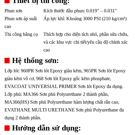
Thiết bị thi công:
Phun sơn
Kích thước đầu phun: 0.019" – 0.031"
Phun sơn áp suất
Áp lực khí: Khoảng 3000 PSI (210 kg/cm²)
cao
Thi công bằng cọ
Thích hợp cho diện tích nhỏ, phần sửa chữa,
và các khu vực chi tiết/yêu cầu độ chính xác
cao
Hệ thống sơn:
Lớp lót: 960PR Sơn lót Epoxy giàu kẽm, 965PR Sơn lót Epoxy
giàu kẽm vô cơ, 968 Sơn lót Epoxy gốc kẽm phosphate,
EVACOAT UNIVERSIAL PRIMER Sơn lót Epoxy đa dụng.
Lớp phủ: MA366 Sơn phủ Polyurethane 2 thành phần,
MA366(HS) Sơn phủ Polyurethane hàm lượng chất rắn cao,
EVATHANE MULTI URETHANE Sơn phủ Polyurethane đa
dụng 2 thành phần.
Hướng dẫn sử dụng: