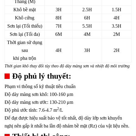
Tháng (M)
Khô bề mặt
3H
2.5H
1.5H
Khô cứng
8H
6H
4H
Sơn lại (Tối thiểu)
7H
5.5H
3.5H
Sơn lại (Tối đa)
6M
4M
2M
Thời gian sử dụng
sau
4H
3H
2H
khi
pha trộn
Thời gian khô thay đổi tùy theo độ dày màng sơn và nhiệt độ môi trường
Độ phủ lý thuyết:
Phạm vi thông số kỹ thuật tiêu chuẩn
Độ dày màng sơn khô: 100-160 μm
Độ dày màng sơn ước: 130-210 μm
2
Độ phủ ước tính: 7.6-4.7 m
/L
Để đạt được hiệu suất bảo vệ tốt nhất, độ dày lớp sơn khuyến
nghị nên gấp ít nhất ba lần độ nhám bề mặt (Rz) của vật liệu nền.