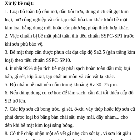
Xử lý bề mặt:
1. Loại bỏ toàn bộ dầu mỡ, dầu bôi trơn, dung dịch cắt gọt kim
loại, mỡ công nghiệp và các tạp chất hòa tan khác khỏi bề mặt
kim loại bằng dung môi hoặc các phương pháp thích hợp khác.
2. Việc chuẩn bị bề mặt phải tuân thủ tiêu chuẩn SSPC-SP1 trước
khi sơn phủ bảo vệ.
3. Bề mặt thép cần được phun cát đạt cấp độ Sa2.5 (gần trắng kim
loại) theo tiêu chuẩn SSPC-SP10.
4. Ít nhất 95% diện tích bề mặt phải sạch hoàn toàn dầu mỡ, bụi
bẩn, gỉ sét, lớp ô-xit, tạp chất ăn mòn và các vật lạ khác.
5. Độ nhám bề mặt nên nằm trong khoảng Rz 30–75 μm.
6. Nếu dùng dụng cụ cơ học để làm sạch, cần đạt tối thiểu cấp độ
St3 trở lên.
7. Các lớp sơn cũ bong tróc, gỉ sét, ô-xit, vảy thép hoặc lớp sơn cũ
phải được loại bỏ bằng bàn chải sắt, máy mài, dây nhám... cho
đến khi bề mặt kim loại sáng bóng.
8. Có thể chấp nhận một số vết gỉ nhẹ còn sót lại, vì sơn lót giàu