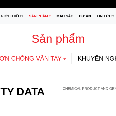
GIỚI THIỆU
SẢN PHẨM
MÀU SẮC
DỰ ÁN
TIN TỨC
Sản phẩm
ƠN CHỐNG VÂN TAY
KHUYẾN NG
TY DATA
CHEMICAL PRODUCT AND GEN