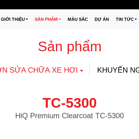
GIỚI THIỆU
SẢN PHẨM
MÀU SẮC
DỰ ÁN
TIN TỨC
Sản phẩm
N SỬA CHỮA XE HƠI
KHUYẾN N
TC-5300
HiQ Premium Clearcoat TC-5300