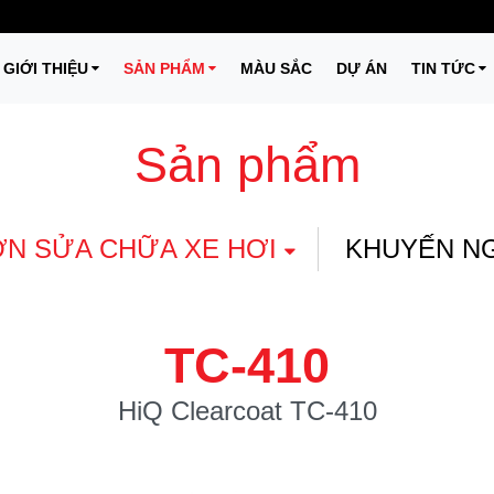
GIỚI THIỆU
SẢN PHẨM
MÀU SẮC
DỰ ÁN
TIN TỨC
Sản phẩm
N SỬA CHỮA XE HƠI
KHUYẾN N
TC-410
HiQ Clearcoat TC-410