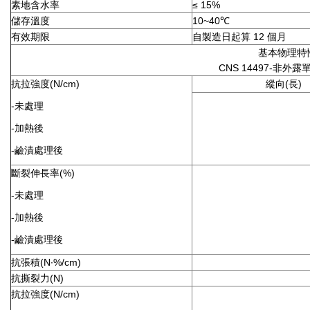
素地含水率
≤ 15%
儲存溫度
10~40℃
有效期限
自製造日起算 12
基本物理特
CNS 14497-非外露單
抗拉強度(N/cm)
縱向(長)
-未處理
-加熱後
-鹼漬處理後
斷裂伸長率(%)
-未處理
-加熱後
-鹼漬處理後
抗張積(N∙%/cm)
抗撕裂力(N)
抗拉強度(N/cm)