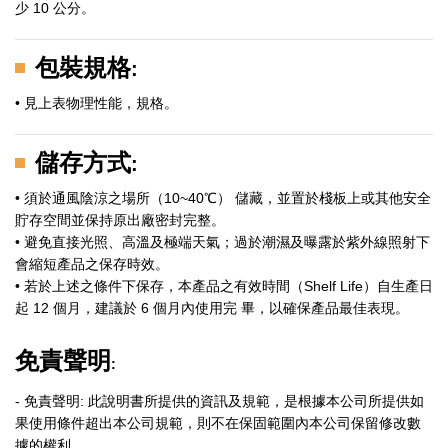
少 10 公分。
包裝規格
:
• 見上表物理性能，規格。
儲存方式
:
• 須於通風陰涼之場所（10~40℃） 儲藏，並置於棧板上或其他安全
貯存空間並保持原出廠密封完整。
• 避免直接光照、高溫及極端天氣；過於潮濕及曝露於紫外線照射下
會縮短產品之保存時效。
• 若於上述之條件下保存，本產品之有效時間（Shelf Life）自生產日
起 12 個月，建議於 6 個月內使用完 畢，以確保產品最佳表現。
免責聲明
:
- 免責聲明: 此說明書所提供的資訊及規範，是根據本公司所提供如
果使用條件超出本公司規範，則不在保固範圍內本公司保留修改數
據的權利