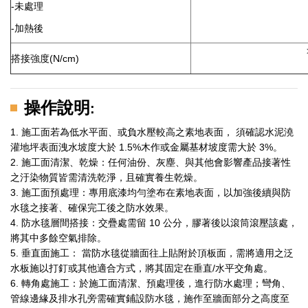
-未處理
-加熱後
搭接強度(N/cm)
操作說明
:
1. 施工面若為低水平面、或負水壓較高之素地表面， 須確認水泥澆
灌地坪表面洩水坡度大於 1.5%木作或金屬基材坡度需大於 3%。
2. 施工面清潔、乾燥：任何油份、灰塵、與其他會影響產品接著性
之汙染物質皆需清洗乾淨，且確實養生乾燥。
3. 施工面預處理：專用底漆均勻塗布在素地表面，以加強後續與防
水毯之接著、確保完工後之防水效果。
4. 防水毯層間搭接：交疊處需留 10 公分，膠著後以滾筒滾壓該處，
將其中多餘空氣排除。
5. 垂直面施工： 當防水毯從牆面往上貼附於頂板面，需將適用之泛
水板施以打釘或其他適合方式，將其固定在垂直/水平交角處。
6. 轉角處施工：於施工面清潔、預處理後，進行防水處理；彎角、
管線邊緣及排水孔旁需確實鋪設防水毯，施作至牆面部分之高度至