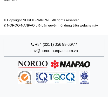
© Copyright NOROO-NANPAO, All rights reserved
® NOROO-NANPAO giữ bản quyền nội dung trên website này
+84 (0251) 356 99 66/77
nnv@noroo-nanpao.com.vn