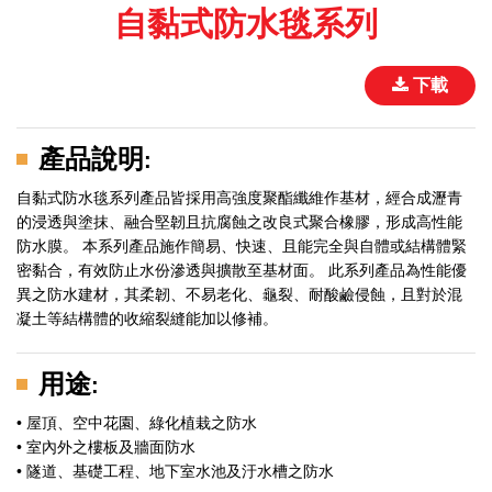
自黏式防水毯系列
下載
產品說明
:
自黏式防水毯系列產品皆採用高強度聚酯纖維作基材，經合成瀝青
的浸透與塗抹、融合堅韌且抗腐蝕之改良式聚合橡膠，形成高性能
防水膜。 本系列產品施作簡易、快速、且能完全與自體或結構體緊
密黏合，有效防止水份滲透與擴散至基材面。 此系列產品為性能優
異之防水建材，其柔韌、不易老化、龜裂、耐酸鹼侵蝕，且對於混
凝土等結構體的收縮裂縫能加以修補。
用途
:
• 屋頂、空中花園、綠化植栽之防水
• 室內外之樓板及牆面防水
• 隧道、基礎工程、地下室水池及汙水槽之防水