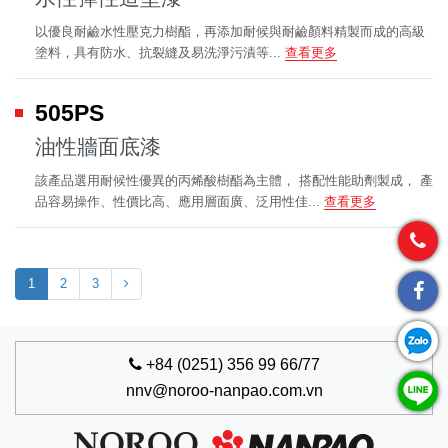
以優良耐鹼水性壓克力樹酯，再添加耐候與耐鹼顏料精製而成的高級
塗料，具有防水、抗裂縫及易洗淨污漬等...
查看更多
505PS
油性牆面底漆
該產品選用耐候性優異的丙烯酸樹酯為主體， 搭配性能助劑製成， 產
品容易操作、性價比高、應用層面廣、泛用性佳...
查看更多
1
2
3
+84 (0251) 356 99 66/77
nnv@noroo-nanpao.com.vn