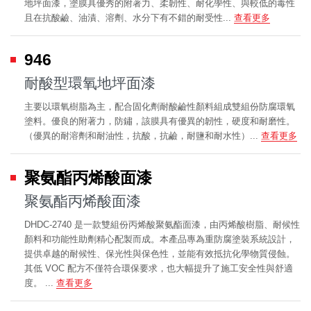
地坪面漆，塗膜具優秀的附著力、柔韌性、耐化學性、與較低的毒性
且在抗酸鹼、油漬、溶劑、水分下有不錯的耐受性...
查看更多
946
耐酸型環氧地坪面漆
主要以環氧樹脂為主，配合固化劑耐酸鹼性顏料組成雙組份防腐環氧
塗料。優良的附著力，防鏽，該膜具有優異的韌性，硬度和耐磨性。
（優異的耐溶劑和耐油性，抗酸，抗鹼，耐鹽和耐水性）...
查看更多
聚氨酯丙烯酸面漆
聚氨酯丙烯酸面漆
DHDC-2740 是一款雙組份丙烯酸聚氨酯面漆，由丙烯酸樹脂、耐候性
顏料和功能性助劑精心配製而成。本產品專為重防腐塗裝系統設計，
提供卓越的耐候性、保光性與保色性，並能有效抵抗化學物質侵蝕。
其低 VOC 配方不僅符合環保要求，也大幅提升了施工安全性與舒適
度。 ...
查看更多