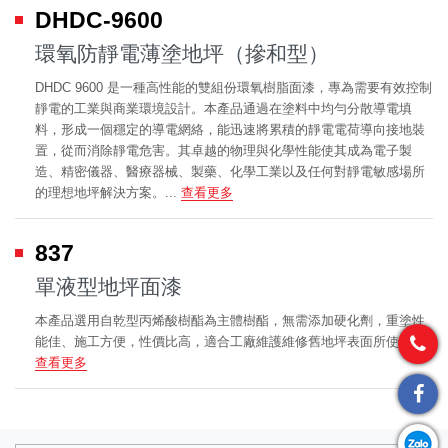
DHDC-9600
環氧防靜電薄塗地坪（摻和型）
DHDC 9600 是一種高性能的雙組份環氧樹脂面漆，專為需要有效控制
靜電的工業與商業環境設計。本產品通過在塗料中均勻分散導電填
料，形成一個穩定的導電網絡，能迅速將累積的靜電電荷導向接地裝
置，從而消除靜電危害。其卓越的物理與化學性能使其成為電子製
造、精密儀器、醫療器械、製藥、化學工業以及任何對靜電敏感場所
的理想地坪解決方案。...
查看更多
837
單液型地坪面漆
本產品選用自乾型丙烯酸樹酯為主體樹酯，無需添加硬化劑，重塗性
能佳、施工方便，性價比高，適合工廠維護維修舊地坪表面所使用...
查看更多