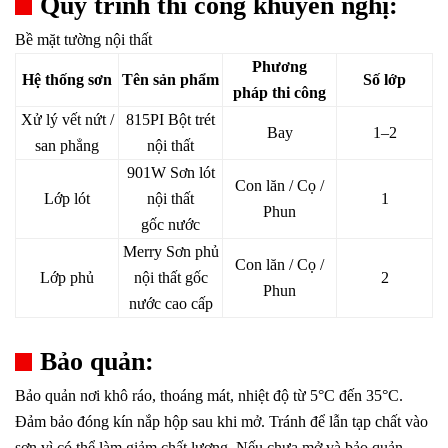
Quy trình thi công khuyến nghị:
Bề mặt tường nội thất
Phương
Hệ thống sơn
Tên sản phẩm
Số lớp
pháp thi công
Xử lý vết nứt /
815PI Bột trét
Bay
1–2
san phẳng
nội thất
901W Sơn lót
Con lăn / Cọ /
Lớp lót
nội thất
1
Phun
gốc nước
Merry Sơn phủ
Con lăn / Cọ /
Lớp phủ
nội thất gốc
2
Phun
nước cao cấp
Bảo quản:
Bảo quản nơi khô ráo, thoáng mát, nhiệt độ từ 5°C đến 35°C.
Đảm bảo đóng kín nắp hộp sau khi mở. Tránh để lẫn tạp chất vào
sơn vì có thể làm giảm chất lượng. Nếu chưa mở và bảo quản