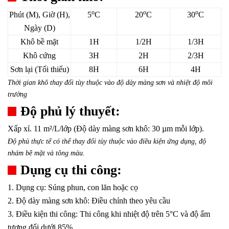
o
o
o
Phút (M), Giờ (H),
5
C
20
C
30
C
Ngày (D)
Khô bề mặt
1H
1/2H
1/3H
Khô cứng
3H
2H
2/3H
Sơn lại (Tối thiểu)
8H
6H
4H
Thời gian khô thay đổi tùy thuộc vào độ dày màng sơn và nhiệt độ môi
trường
Độ phủ lý thuyết:
Xấp xỉ. 11 m²/L/lớp (Độ dày màng sơn khô: 30 µm mỗi lớp).
Độ phủ thực tế có thể thay đổi tùy thuộc vào điều kiện ứng dụng, độ
nhám bề mặt và tông màu.
Dụng cụ thi công:
1. Dụng cụ: Súng phun, con lăn hoặc cọ
2. Độ dày màng sơn khô: Điều chỉnh theo yêu cầu
3. Điều kiện thi công: Thi công khi nhiệt độ trên 5°C và độ ẩm
tương đối dưới 85%