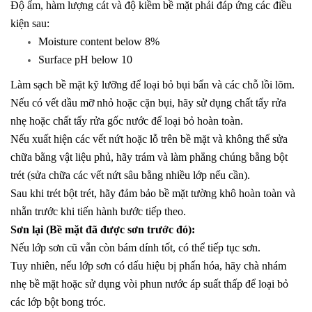
Độ ẩm, hàm lượng cát và độ kiềm bề mặt phải đáp ứng các điều
kiện sau:
Moisture content below 8%
Surface pH below 10
Làm sạch bề mặt kỹ lưỡng để loại bỏ bụi bẩn và các chỗ lồi lõm.
Nếu có vết dầu mỡ nhỏ hoặc cặn bụi, hãy sử dụng chất tẩy rửa
nhẹ hoặc chất tẩy rửa gốc nước để loại bỏ hoàn toàn.
Nếu xuất hiện các vết nứt hoặc lỗ trên bề mặt và không thể sửa
chữa bằng vật liệu phủ, hãy trám và làm phẳng chúng bằng bột
trét (sửa chữa các vết nứt sâu bằng nhiều lớp nếu cần).
Sau khi trét bột trét, hãy đảm bảo bề mặt tường khô hoàn toàn và
nhẵn trước khi tiến hành bước tiếp theo.
Sơn lại (Bề mặt đã được sơn trước đó):
Nếu lớp sơn cũ vẫn còn bám dính tốt, có thể tiếp tục sơn.
Tuy nhiên, nếu lớp sơn có dấu hiệu bị phấn hóa, hãy chà nhám
nhẹ bề mặt hoặc sử dụng vòi phun nước áp suất thấp để loại bỏ
các lớp bột bong tróc.