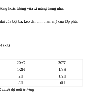
ê tông hoặc tường vữa xi măng trong nhà.
ai của bột bả, kéo dài tính thẩm mỹ của lớp phủ.
14 (kg)
o
o
20
C
30
C
1/2H
1/3H
2H
1/2H
8H
6H
à nhiệt độ môi trường