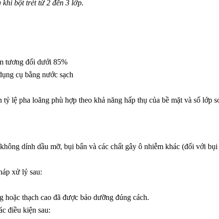
hi bột trét từ 2 đến 3 lớp.
 ẩm tương đối dưới 85%
 dụng cụ bằng nước sạch
tỷ lệ pha loãng phù hợp theo khả năng hấp thụ của bề mặt và số lớp s
 không dính dầu mỡ, bụi bẩn và các chất gây ô nhiễm khác (đối với bụ
háp xử lý sau:
g hoặc thạch cao đã được bảo dưỡng đúng cách.
c điều kiện sau: