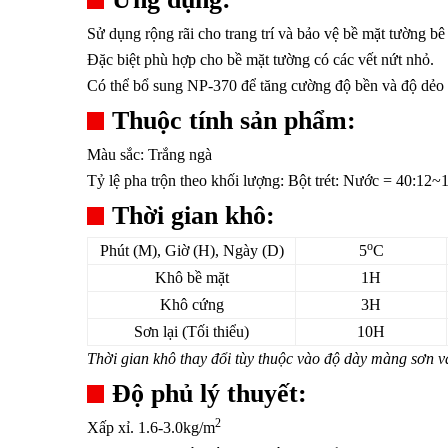
Sử dụng rộng rãi cho trang trí và bảo vệ bề mặt tường b
Đặc biệt phù hợp cho bề mặt tường có các vết nứt nhỏ.
Có thể bổ sung NP-370 để tăng cường độ bền và độ dẻo d
Thuộc tính sản phẩm:
Màu sắc: Trắng ngà
Tỷ lệ pha trộn theo khối lượng: Bột trét: Nước = 40:12~
Thời gian khô:
o
Phút (M), Giờ (H), Ngày (D)
5
C
Khô bề mặt
1H
Khô cứng
3H
Sơn lại (Tối thiểu)
10H
Thời gian khô thay đổi tùy thuộc vào độ dày màng sơn v
Độ phủ lý thuyết:
2
Xấp xỉ. 1.6-3.0kg/m