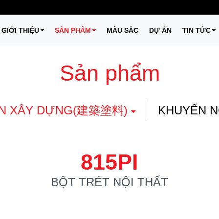
GIỚI THIỆU
SẢN PHẨM
MÀU SẮC
DỰ ÁN
TIN TỨC
Sản phẩm
N XÂY DỰNG(建築塗料)
KHUYẾN N
815PI
BỘT TRÉT NỘI THẤT