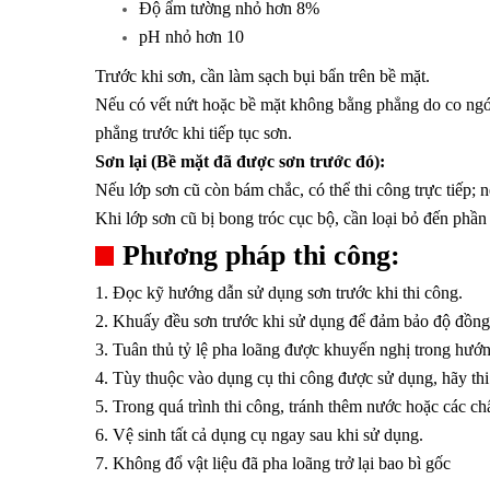
Độ ẩm tường nhỏ hơn 8%
pH nhỏ hơn 10
Trước khi sơn, cần làm sạch bụi bẩn trên bề mặt.
Nếu có vết nứt hoặc bề mặt không bằng phẳng do co ngót h
phẳng trước khi tiếp tục sơn.
Sơn lại (Bề mặt đã được sơn trước đó):
Nếu lớp sơn cũ còn bám chắc, có thể thi công trực tiếp; 
Khi lớp sơn cũ bị bong tróc cục bộ, cần loại bỏ đến phần
Phương pháp thi công:
1. Đọc kỹ hướng dẫn sử dụng sơn trước khi thi công.
2. Khuấy đều sơn trước khi sử dụng để đảm bảo độ đồng
3. Tuân thủ tỷ lệ pha loãng được khuyến nghị trong hư
4. Tùy thuộc vào dụng cụ thi công được sử dụng, hãy th
5. Trong quá trình thi công, tránh thêm nước hoặc các ch
6. Vệ sinh tất cả dụng cụ ngay sau khi sử dụng.
7. Không đổ vật liệu đã pha loãng trở lại bao bì gốc