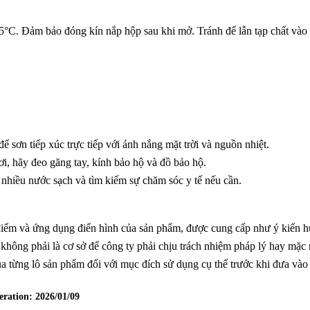
35°C. Đảm bảo đóng kín nắp hộp sau khi mở. Tránh để lẫn tạp chất vào
để sơn tiếp xúc trực tiếp với ánh nắng mặt trời và nguồn nhiệt.
ơi, hãy đeo găng tay, kính bảo hộ và đồ bảo hộ.
 nhiều nước sạch và tìm kiếm sự chăm sóc y tế nếu cần.
ặc điểm và ứng dụng điển hình của sản phẩm, được cung cấp như ý kiến 
hông phải là cơ sở để công ty phải chịu trách nhiệm pháp lý hay mặc 
a từng lô sản phẩm đối với mục đích sử dụng cụ thể trước khi đưa vào
eration:
2026/01/09