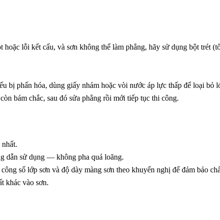
oặc lỗi kết cấu, và sơn không thể làm phẳng, hãy sử dụng bột trét (tốt
nếu bị phấn hóa, dùng giấy nhám hoặc vòi nước áp lực thấp để loại bỏ l
 còn bám chắc, sau đó sửa phẳng rồi mới tiếp tục thi công.
 nhất.
ớng dẫn sử dụng — không pha quá loãng.
i công số lớp sơn và độ dày màng sơn theo khuyến nghị để đảm bảo chấ
ất khác vào sơn.