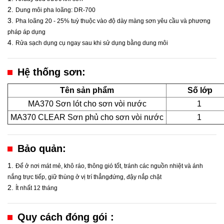
2.
Dung môi pha loãng: DR-700
3.
Pha loãng 20 - 25% tuỳ thuộc vào độ dày màng sơn yêu cầu và phương
pháp áp dụng
4.
Rửa sạch dụng cụ ngay sau khi sử dụng bằng dung môi
Hệ thống sơn:
Tên sản phẩm
Số lớ
MA370 Sơn lót cho sơn vòi nước
1
MA370 CLEAR Sơn phủ cho sơn vòi nước
1
Bảo quản:
1.
Để ở nơi mát mẻ, khô ráo, thông gió tốt, tránh các nguồn nhiệt và ánh
nắng trực tiếp, giữ thùng ở vị trí thẳngđứng, đậy nắp chặt
2.
Ít nhất 12 tháng
Quy cách đóng gói :