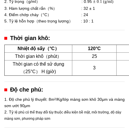
±
2. Tỷ trọng（g/ml） : 0.95
0.1
(g/ml)
3. Hàm lượng chất rắn（%） : 32 ± 1
4. Điểm chớp cháy（
°C
） : 24
5. Tỷ lệ hỗn hợp（theo trọng lượng） : 10 : 1
Thời gian khô:
Nhiệt độ sấy（°C）
120°C
1
Thời gian khô（phút）
25
Thời gian có thể sử dụng
3
（25°C） H (giờ)
Độ che phủ:
1. Độ che phủ lý thuyết: 8m²/Kg/lớp màng sơn khô 30μm và màng
sơn ướt 90μm
2. Tỷ
lệ phủ có thể thay đổi tùy thuộc điều kiện bề mặt, môi trường, độ dày
màng sơn, phương pháp sơn