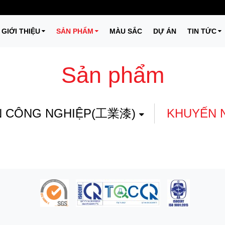
GIỚI THIỆU
SẢN PHẨM
MÀU SẮC
DỰ ÁN
TIN TỨC
Sản phẩm
 CÔNG NGHIỆP(工業漆)
KHUYẾN 