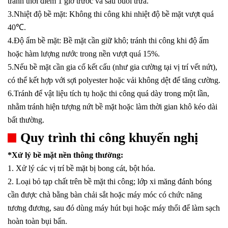
tránh thời điểm 1 giờ trước và sau buổi trưa.
3.Nhiệt độ bề mặt: Không thi công khi nhiệt độ bề mặt vượt quá
40℃.
4.Độ ẩm bề mặt: Bề mặt cần giữ khô; tránh thi công khi độ ẩm
hoặc hàm lượng nước trong nền vượt quá 15%.
5.Nếu bề mặt cần gia cố kết cấu (như gia cường tại vị trí vết nứt),
có thể kết hợp với sợi polyester hoặc vải không dệt để tăng cường.
6.Tránh để vật liệu tích tụ hoặc thi công quá dày trong một lần,
nhằm tránh hiện tượng nứt bề mặt hoặc làm thời gian khô kéo dài
bất thường.
Quy trình thi công khuyến nghị
*Xử lý bề mặt nền thông thường:
1. Xử lý các vị trí bề mặt bị bong cát, bột hóa.
2. Loại bỏ tạp chất trên bề mặt thi công; lớp xi măng đánh bóng
cần được chà bằng bàn chải sắt hoặc máy móc có chức năng
tương đương, sau đó dùng máy hút bụi hoặc máy thổi để làm sạch
hoàn toàn bụi bẩn.