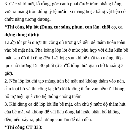
3. Các vị trí nứt, lỗ rỗng, góc cạnh phải được trám phẳng bằng
vữa xi măng trộn đúng tỷ lệ nước–xi măng hoặc bằng vật liệu có
chức năng tương đương.
*Thi công lớp lót (Dụng cụ: súng phun, con lăn, chổi cọ, ca
đựng dung dịch):
1.Lớp lót phải được thi công đủ lượng và đều để thấm hoàn toàn
vào bề mặt nền. Pha loãng lớp lót ở mức phù hợp với điều kiện bề
mặt, sau đó thi công đều 1–2 lớp; sau khi bề mặt tạo màng, tiếp
tục chờ dưỡng 15–30 phút (ở 25℃ tổng thời gian chờ khoảng 2
giờ).
2. Nếu lớp lót chỉ tạo màng trên bề mặt mà không thấm vào nền,
cần loại bỏ và thi công lại; lớp lót không thấm vào nền sẽ không
hỗ trợ hiệu quả cho hệ thống chống thấm.
3. Khi dùng ca đổ lớp lót lên bề mặt, cần chú ý mức độ thấm hút
của bề mặt và không để vật liệu đọng lại hoặc phân bố không
đều; nếu xảy ra, phải dùng con lăn để dàn đều.
*Thi công CT-333: