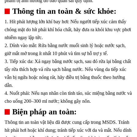
phẩm bị ảnh hưởng do bảo quản sai quy định.
Thông tin an toàn & sức khỏe:
1. Hít phải lượng lớn khí bay hơi: Nếu người tiếp xúc cảm thấy
chóng mặt do hít phải khí hóa chất, hãy đưa ra khỏi khu vực phơi
nhiễm ngay lập tức.
2. Dính vào mắt: Rửa bằng nước muối sinh lý hoặc nước sạch,
giữ mắt mở trong ít nhất 10 phút và tìm sự hỗ trợ y tế.
3. Tiếp xúc da: Xả ngay bằng nước sạch, sau đó rửa lại bằng chất
tẩy rửa thích hợp và rửa sạch bằng nước. Nếu vùng da tiếp xúc
vẫn bị ngứa hoặc nóng rát, hãy điều trị bằng thuốc theo hướng
dẫn.
4. Nuốt phải: Nếu nạn nhân còn tỉnh táo, súc miệng bằng nước và
cho uống 200–300 ml nước; không gây nôn.
Biện pháp an toàn:
Thông tin an toàn vật liệu đã được cung cấp trong MSDS. Tránh
hít phải hơi hoặc khí dung; tránh tiếp xúc với da và mắt. Nếu dính