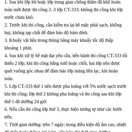
1. Sau khi lớp lót hoặc lớp trung gian chống thấm đã khô hoàn
toàn mới được thi công 2–3 lớp CT-333; không thi công khi lớp
trước chưa khô.
2. Trước khi thi công, cần kiểm tra lại bề mặt: phải sạch, không
bụi, không tạp chất để đảm bảo độ bám dính.
3. Khuấy vật liệu trong thùng bằng máy khuấy tốc độ thấp
khoảng 1 phút.
4. Sau khi xử lý bề mặt đạt yêu cầu, tiến hành thi công CT-333 tối
thiểu 2 lớp; khi thi công bằng rulô hoặc chổi, hai lớp nên được
quét vuông góc nhau để đảm bảo lớp màng liền lạc, kín hoàn
toàn.
5. Lớp CT-333 thứ 1 nên được pha loãng với 5% nước sạch trước
khi thi công; lớp thứ 2 không pha loãng và thi công sau khi lớp
thứ 1 đã dưỡng 24 giờ.
6. Nếu cần thi công lớp thứ 3, thực hiện tương tự như các bước
trên.
7. Thời gian dưỡng: trên 7 ngày; trong điều kiện độ ẩm cao, nhiệt