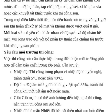
Sau khi xử lý bề mặt, cần kiểm tra kỹ để đảm bảo không còn
nước, dầu mỡ, bụi bẩn, tạp chất, lớp oxit, gỉ sét, xỉ hàn, ba via
hoặc các khuyết tật khác trước khi thi công sơn.
Trong mọi điều kiện thời tiết, nên tiến hành sơn trong vòng 1 giờ
sau khi hoàn tất xử lý bề mặt và không được vượt quá 8 giờ.
Mỗi loại sơn có yêu cầu khác nhau về độ sạch và độ nhám bề
mặt. Vui lòng trao đổi với bộ phận kỹ thuật của chúng tôi trước
khi sử dụng sản phẩm.
Yêu cầu môi trường thi công:
Việc thi công sơn cần thực hiện trong điều kiện môi trường phù
hợp để đảm bảo chất lượng lớp phủ. Cần lưu ý:
Nhiệt độ: Thi công trong phạm vi nhiệt độ khuyến nghị,
tránh dưới 5°C hoặc trên 40°C.
Độ ẩm: Độ ẩm tương đối không vượt quá 85%, tránh thi
công khi thời tiết ẩm ướt hoặc mưa.
Gió: Gió mạnh có thể ảnh hưởng đến hiệu quả thi công,
nên tránh thi công khi gió lớn.
Nhiệt độ bề mặt: Nhiệt độ bề mặt thép phải cao hơn điểm