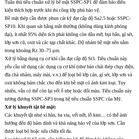
Tuân thủ tiêu chuẩn xử lý bề mặt SSPC-SP1 để đảm bảo điều
kiện thích hợp trước khi thi công lớp phủ bảo vệ.
Bề mặt thép cần được phun cát kỹ đạt cấp độ Sa2.5 hoặc SSPC-
SP10. Khi quan sát bằng mắt thường (không dùng kính phóng
đại), ít nhất 95% diện tích phải không còn dầu mỡ, bụi bẩn, gỉ sét,
lớp sơn cũ, oxit và các tạp chất khác. Độ nhám bề mặt nên nằm
trong khoảng Rz 30–75 μm.
Xử lý bằng dụng cụ cơ khí cần đạt cấp độ St3. Tiêu chuẩn này
yêu cầu sử dụng các dụng cụ cơ khí (như bàn chải thép chạy điện,
đĩa chà nhám, máy mài, v.v.) để loại bỏ lớp cán, gỉ sét, lớp sơn và
oxit không bám chắc cho đến khi bề mặt có ánh kim loại. Tuy
nhiên, vẫn có thể còn lại vết ố nhẹ hoặc đổi màu. Tiêu chuẩn này
tương đương SSPC-SP3 trong hệ tiêu chuẩn SSPC của Mỹ.
Xử lý khuyết tật bề mặt:
Các khuyết tật như xỉ hàn, ba via, vết nứt, lỗ kim… có thể ảnh
hưởng đến độ bám dính và khả năng bảo vệ của lớp sơn. Cần
được loại bỏ hoặc sửa chữa tối đa.