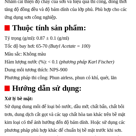
Nhằm cải thiện độ chảy của sơn và hiệu quả thi công, đồng thời
tăng độ đồng đều và độ bám dính của lớp phủ. Phù hợp cho các
ứng dụng sơn công nghiệp.
Thuộc tính sản phẩm:
Tỷ trọng (g/ml): 0.87
± 0.1
(g/ml)
Tốc độ bay hơi: 65-70
(Butyl Acetate = 100)
Màu sắc: Không màu
Hàm lượng nước (%): < 0.1
(phương pháp Karl Fischer)
Dung môi tương thích: NPS-900
Phương pháp thi công: Phun airless, phun có khí, quét, lăn
Hướng dẫn sử dụng:
Xử lý bề mặt:
Sử dụng dung môi để loại bỏ nước, dầu mỡ, chất bẩn, chất bôi
trơn, dung dịch cắt gọt và các tạp chất hòa tan khác trên bề mặt
kim loại có thể ảnh hưởng đến độ bám dính. Hoặc sử dụng các
phương pháp phù hợp khác để chuẩn bị bề mặt trước khi sơn.