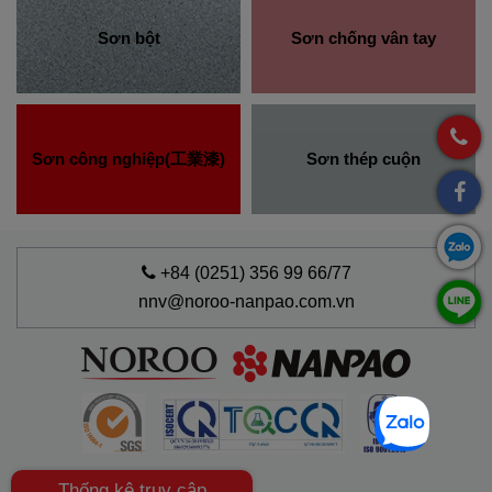
Sơn bột
Sơn chống vân tay
Sơn công nghiệp(工業漆)
Sơn thép cuộn
+84 (0251) 356 99 66/77
nnv@noroo-nanpao.com.vn
Thống kê truy cập