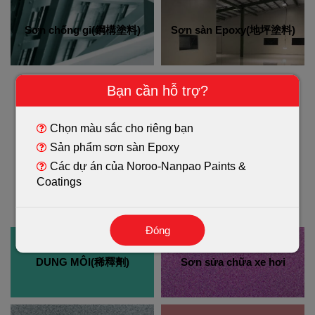
Sơn chống gỉ(鋼構塗料)
Sơn sàn Epoxy(地坪塗料)
Bạn cần hỗ trợ?
Chọn màu sắc cho riêng bạn
Sản phẩm sơn sàn Epoxy
Các dự án của Noroo-Nanpao Paints &
Coatings
Đóng
DUNG MÔI(稀釋劑)
Sơn sửa chữa xe hơi